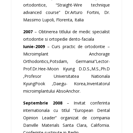
ortodontice, “Straight-Wire technique
advanced course” Dr.Arturo Fortini, Dr.
Massimo Lupoli, Florenta, Italia
2007
– Obtinerea titlului de medic specialist
ortodontie si ortopedie dento-faciala
Iunie-2009
– Curs practic de ortodontie –
Microimplant Anchorage
Orthodontics,Potsdam, Germania”Lector-
Prof.Dr.Hee-Moon Kyung D.D.S.,M.S.,Ph.D
,Profesor Universitatea Nationala
KyungPook ,Daegu- Korea,Inventatorul
microimplantului AbsoAnchor.
Septembrie 2008
– Invitat conferinta
internationala cu titlul “European Dental
Opinion Leader” organizat de compania
Danville Materials Santa Clara, California.
Conferinte sustinute in Berlin.