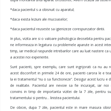
*daca pacientul s-a obisnuit cu aparatul;
*daca exista leziuni ale mucoaselor;
*daca pacientul reuseste sa igienizeze corespunzator dintii.
In plus, vizita are si o valoare psihologica deosebita pentru paci
ne informeaza in legatura cu problemele aparute in acest inte
timp, iar medicul raspunde intrebarilor care au luat nastere ca
a acestei noi experiente.
Sunt pacienti, spre exemplu, care sunt ingrijorati ca nu au r
acest disconfort in primele 24 de ore, pacienti carora le e t
la ei tratamentul “nu o sa functioneze”. Desigur acest lucru e 
de realitate. Pacientul are nevoie sa fie incurajat, iar no
convins in timp de importanta vizitei de la 7 zile, pentru s
tratamentului si pentru… linistea pacientului.
De obicei, dupa 7 zile, pacientul este in mare masura obisn