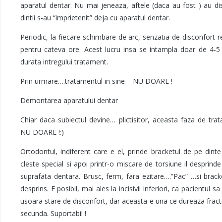
aparatul dentar. Nu mai jeneaza, aftele (daca au fost ) au di
dintii s-au “imprietenit” deja cu aparatul dentar.
Periodic, la fiecare schimbare de arc, senzatia de disconfort 
pentru cateva ore. Acest lucru insa se intampla doar de 4-5
durata intregului tratament.
Prin urmare….tratamentul in sine – NU DOARE !
Demontarea aparatului dentar
Chiar daca subiectul devine… plictisitor, aceasta faza de tra
NU DOARE !:)
Ortodontul, indiferent care e el, prinde bracketul de pe dint
cleste special si apoi printr-o miscare de torsiune il desprind
suprafata dentara. Brusc, ferm, fara ezitare….”Pac” …si brack
desprins. E posibil, mai ales la incisivii inferiori, ca pacientul sa
usoara stare de disconfort, dar aceasta e una ce dureaza fract
secunda. Suportabil !