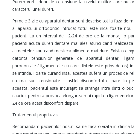
Putem vorbi doar de o tensiune la nivelul dintilor care nu a
caracterul unei dureri.
Primele 3 zile cu aparatul dentar sunt descrise tot la faza de 
al aparatului ortodontic intrucat totul este inca foarte nou
pacient. La un interval de 12-24 de ore de la montaj, o par
pacienti acuza dureri dentare mai ales atunci cand realizeaza 
alimentelor sau cand mesteca alimente mai dure. Exista o expl
datorita tensiunilor generate de aparatul dentar, ligam
parodontale ( ligamentele cu care dintele este prins de os) i
se intinda. Foarte curand insa, acestea sufera un proces de re
nu mai sunt tensionate si astfel disconfortul dispare. In p
aceasta, pacientul este incurajat sa stranga intre dinti o bu
cauciuc pentru a provoca elongarea mai rapida a ligamentelo
24 de ore acest disconfort dispare.
Tratamentul propriu-zis
Recomandam pacientilor nostrii sa ne faca o vizita in clinica la
dupa montarea unui aparat ortodontic. Avem ocazia sa observ