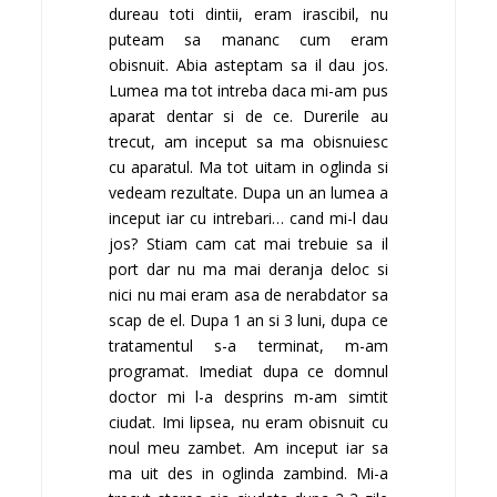
dureau toti dintii, eram irascibil, nu
puteam sa mananc cum eram
obisnuit. Abia asteptam sa il dau jos.
Lumea ma tot intreba daca mi-am pus
aparat dentar si de ce. Durerile au
trecut, am inceput sa ma obisnuiesc
cu aparatul. Ma tot uitam in oglinda si
vedeam rezultate. Dupa un an lumea a
inceput iar cu intrebari… cand mi-l dau
jos? Stiam cam cat mai trebuie sa il
port dar nu ma mai deranja deloc si
nici nu mai eram asa de nerabdator sa
scap de el. Dupa 1 an si 3 luni, dupa ce
tratamentul s-a terminat, m-am
programat. Imediat dupa ce domnul
doctor mi l-a desprins m-am simtit
ciudat. Imi lipsea, nu eram obisnuit cu
noul meu zambet. Am inceput iar sa
ma uit des in oglinda zambind. Mi-a