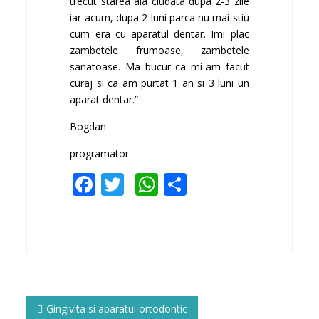
trecut starea aia ciudata dupa 2-3 zile
iar acum, dupa 2 luni parca nu mai stiu
cum era cu aparatul dentar. Imi plac
zambetele frumoase, zambetele
sanatoase. Ma bucur ca mi-am facut
curaj si ca am purtat 1 an si 3 luni un
aparat dentar.”
Bogdan
programator
Facebook
Twitter
WhatsApp
Partajează
Navigare
în
Gingivita si aparatul ortodontic