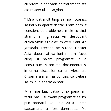
cu privire la perioada de tratament.Iata
aici review-ul lui Bogdan.
” Mi-a luat mult timp sa ma hotarasc
sa imi pun aparat dentar. Eram demult
constient de problemele mele cu dintii
strambi si inghesuiti. Am descoperit
clinica Smile Clinic acum vreo 2 ani, din
greseala, trecand pe strada Linistei.
Abia dupa cateva luni mi-am facut
curaj si m-am programat la o
consultatie. M-am mai documentat si
in urma discutiilor cu dr. Alexandru
Crisan eram si mai convins ca trebuie
sa imi pun aparat dentar.
Mi-a mai luat catva timp pana am
facut pasul si m-am programat sa imi
pun aparatul. 28 iunie 2010. Prima
saptamana a fost dureroasa. Ma