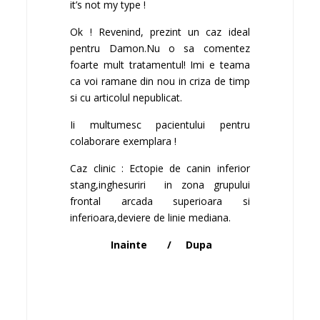
it’s not my type !
Ok ! Revenind, prezint un caz ideal
pentru Damon.Nu o sa comentez
foarte mult tratamentul! Imi e teama
ca voi ramane din nou in criza de timp
si cu articolul nepublicat.
Ii multumesc pacientului pentru
colaborare exemplara !
Caz clinic : Ectopie de canin inferior
stang,inghesuriri in zona grupului
frontal arcada superioara si
inferioara,deviere de linie mediana.
Inainte / Dupa