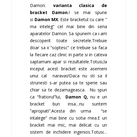
Damon.
varianta clasica de
bracket Damon
.I se mai spune
si
Damon MX
. Este bracketul cu care ”
ma inteleg” cel mai bine din seria
aparatelor Damon. Sa spunem ca i-am
descoperit toate secretele.Trebuie
doar sa ii “soptesc” ce trebuie sa faca
la fiecare caz clinic in parte si in cateva
saptamani apar si rezultatele.Totusi,la
inceput acest bracket este asemeni
unui cal naravas!Daca nu sti sa il
strunesti s-ar putea sa te sperie sau
chiar sa te dezamageasca. Nu spun
ca “fratiorul”lui,
Damon Q,
nu e un
bracket bun insa…nu suntem
“apropiati”.Acesta din urma “se
intalege” mai bine cu sotia mea.E un
bracket mai mic, mai delicat cu un
sistem de inchidere ingenios.Totusi…