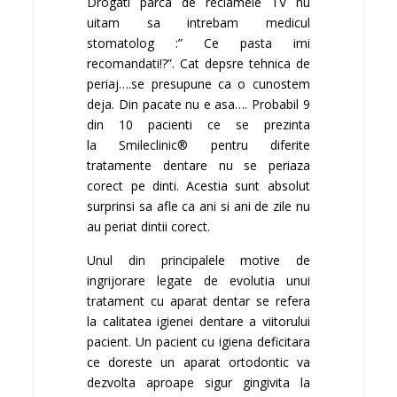
Drogati parca de reclamele TV nu
uitam sa intrebam medicul
stomatolog :” Ce pasta imi
recomandati!?”. Cat depsre tehnica de
periaj….se presupune ca o cunostem
deja. Din pacate nu e asa…. Probabil 9
din 10 pacienti ce se prezinta
la
Smileclinic®
pentru diferite
tratamente dentare nu se periaza
corect pe dinti. Acestia sunt absolut
surprinsi sa afle ca ani si ani de zile nu
au periat dintii corect.
Unul din principalele motive de
ingrijorare legate de evolutia unui
tratament cu aparat dentar se refera
la calitatea igienei dentare a viitorului
pacient. Un pacient cu igiena deficitara
ce doreste un aparat ortodontic va
dezvolta aproape sigur gingivita la