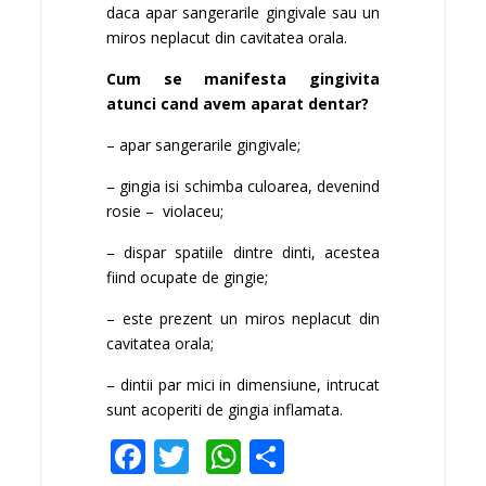
daca apar sangerarile gingivale sau un
miros neplacut din cavitatea orala.
Cum se manifesta gingivita
atunci cand avem aparat dentar?
– apar sangerarile gingivale;
– gingia isi schimba culoarea, devenind
rosie – violaceu;
– dispar spatiile dintre dinti, acestea
fiind ocupate de gingie;
– este prezent un miros neplacut din
cavitatea orala;
– dintii par mici in dimensiune, intrucat
sunt acoperiti de gingia inflamata.
Facebook
Twitter
WhatsApp
Partajează