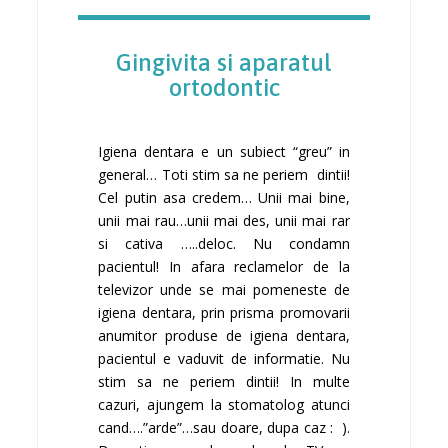
Gingivita si aparatul
ortodontic
Igiena dentara e un subiect “greu” in
general… Toti stim sa ne periem dintii!
Cel putin asa credem… Unii mai bine,
unii mai rau…unii mai des, unii mai rar
si cativa …..deloc. Nu condamn
pacientul! In afara reclamelor de la
televizor unde se mai pomeneste de
igiena dentara, prin prisma promovarii
anumitor produse de igiena dentara,
pacientul e vaduvit de informatie. Nu
stim sa ne periem dintii! In multe
cazuri, ajungem la stomatolog atunci
cand….”arde”…sau doare, dupa caz : ).